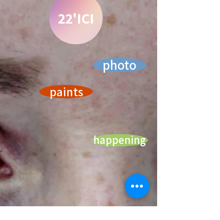
22'ICI
photo
paints
happening